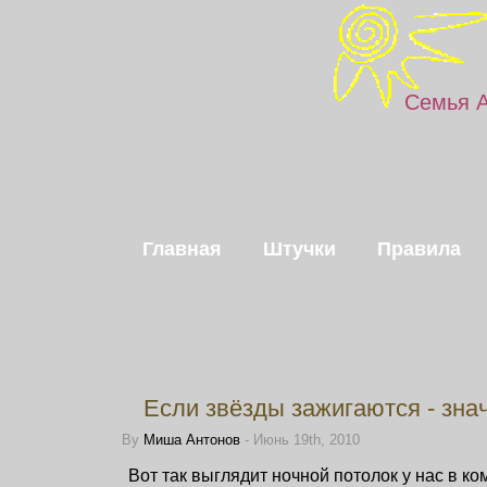
Семья 
Главная
Штучки
Правила
Если звёзды зажигаются - значи
By
Миша Антонов
- Июнь 19th, 2010
Вот так выглядит ночной потолок у нас в ко