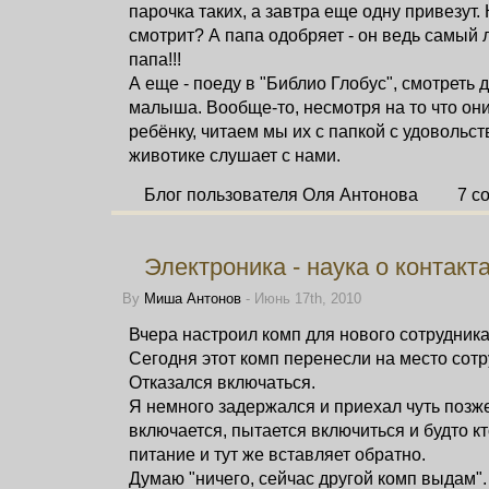
парочка таких, а завтра еще одну привезут.
смотрит? А папа одобряет - он ведь самый 
папа!!!
А еще - поеду в "Библио Глобус", смотреть 
малыша. Вообще-то, несмотря на то что он
ребёнку, читаем мы их с папкой с удовольс
животике слушает с нами.
Блог пользователя Оля Антонова
7 c
Электроника - наука о контакт
By
Миша Антонов
- Июнь 17th, 2010
Вчера настроил комп для нового сотрудника
Сегодня этот комп перенесли на место сотр
Отказался включаться.
Я немного задержался и приехал чуть позже
включается, пытается включиться и будто к
питание и тут же вставляет обратно.
Думаю "ничего, сейчас другой комп выдам".