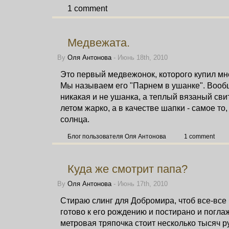
1 comment
Медвежата.
By
Оля Антонова
- Июнь 18th, 2010
Это первый медвежонок, которого купил мн
Мы называем его "Парнем в ушанке". Вообщ
никакая и не ушанка, а теплый вязаный сви
летом жарко, а в качестве шапки - самое то,
солнца.
Блог пользователя Оля Антонова
1 comment
Куда же смотрит папа?
By
Оля Антонова
- Июнь 17th, 2010
Стираю слинг для Добромира, чтоб все-все
готово к его рождению и постирано и погла
метровая тряпочка стоит несколько тысяч р