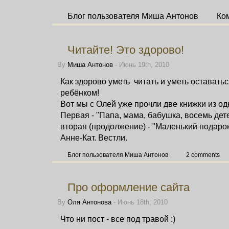
Блог пользователя Миша Антонов
Ко
Читайте! Это здорово!
By
Миша Антонов
- Июнь 19th, 2010
Как здорово уметь читать и уметь оставать
ребёнком!
Вот мы с Олей уже прочли две книжки из од
Первая - "Папа, мама, бабушка, восемь дете
вторая (продолжение) - "Маленький подарок
Анне-Кат. Вестли.
Блог пользователя Миша Антонов
2 comments
Про оформление сайта
By
Оля Антонова
- Июнь 18th, 2010
Что ни пост - все под травой :)