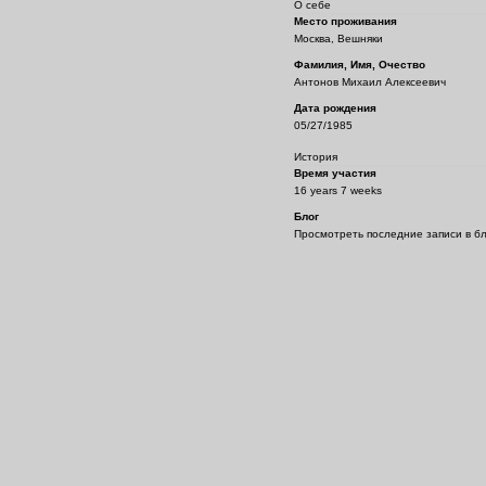
О себе
Место проживания
Москва, Вешняки
Фамилия, Имя, Очество
Антонов Михаил Алексеевич
Дата рождения
05/27/1985
История
Время участия
16 years 7 weeks
Блог
Просмотреть последние записи в б