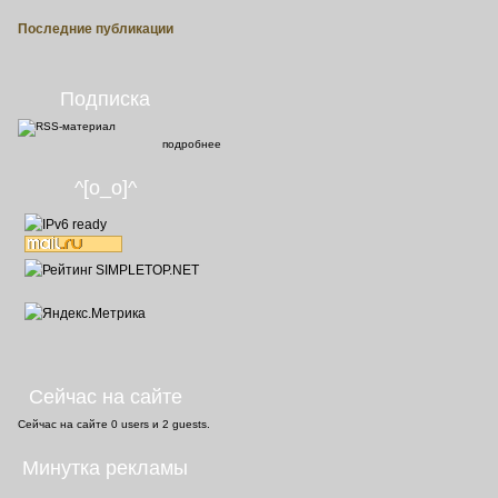
Последние публикации
Подписка
подробнее
^[o_o]^
Сейчас на сайте
Сейчас на сайте
0 users
и
2 guests
.
Минутка рекламы