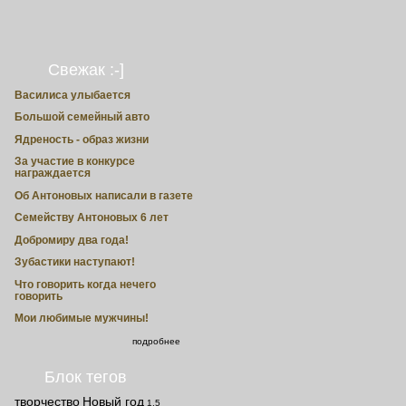
Свежак :-]
Василиса улыбается
Большой семейный авто
Ядреность - образ жизни
За участие в конкурсе
награждается
Об Антоновых написали в газете
Семейству Антоновых 6 лет
Добромиру два года!
Зубастики наступают!
Что говорить когда нечего
говорить
Мои любимые мужчины!
подробнее
Блок тегов
творчество
Новый год
1.5