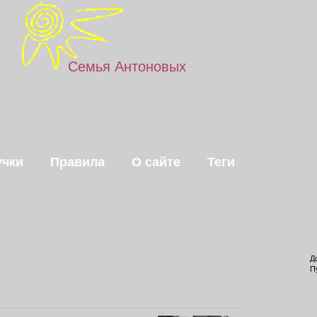
Семья Антоновых
чки
Правила
О сайте
Теги
Д
П