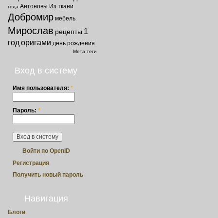
Антоновы
Из ткани
года
Добромир
мебель
Мирослав
1
рецепты
год
оригами
день рождения
Мета теги
Вход в систему
Имя пользователя:
*
Пароль:
*
Войти по OpenID
Регистрация
Получить новый пароль
Навигация
Блоги