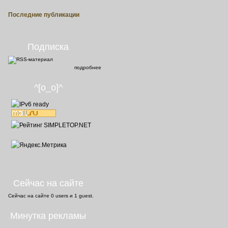
Последние публикации
Подписка
подробнее
^[o_o]^
Сейчас на сайте
Сейчас на сайте
0 users
и
1 guest
.
Минутка рекламы