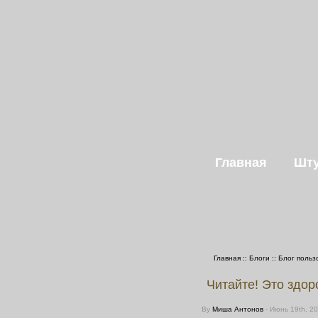
Главная
Шту
Главная
::
Блоги
::
Блог польз
Читайте! Это здор
By
Миша Антонов
- Июнь 19th, 2