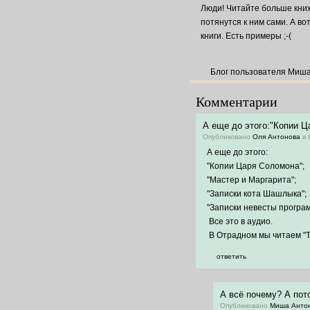
Люди! Читайте больше книж
потянутся к ним сами. А во
книги. Есть примеры ;-(
Блог пользователя Миш
Комментарии
А еще до этого:"Копии Ц
Опубликовано
Оля Антонова
в 
А еще до этого:
"Копии Царя Соломона";
"Мастер и Маргарита";
"Записки кота Шашлыка";
"Записки невесты програм
Все это в аудио.
В Отрадном мы читаем "Та
ответить
А всё почему? А пот
Опубликовано
Миша Анто