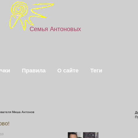
Семья Антоновых
чки
Правила
О сайте
Теги
ователя Миша Антонов
Д
П
ово!
010