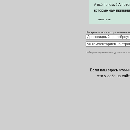
А всё почему? А пото
которые нам привили 
ответить
Настройки просмотра коммент
Выберите нужный метод показа ком
Если вам здесь что-ни
это у себя на сай