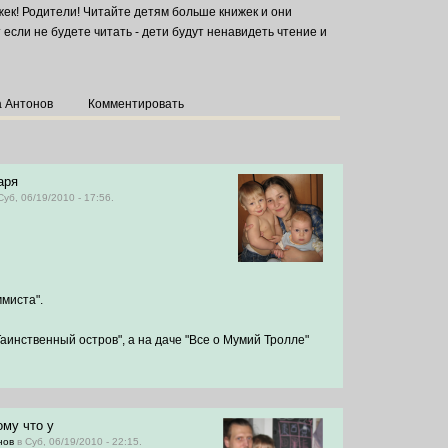
ек! Родители! Читайте детям больше книжек и они
т если не будете читать - дети будут ненавидеть чтение и
а Антонов
Комментировать
аря
Суб, 06/19/2010 - 17:56.
миста".
инственный остров", а на даче "Все о Мумий Тролле"
ому что у
нов
в Суб, 06/19/2010 - 22:15.