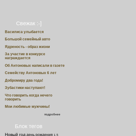
Свежак :-]
Василиса улыбается
Большой семейный авто
Ядреность - образ жизни
За участие в конкурсе
награждается
Об Антоновых написали в газете
Семейству Антоновых 6 лет
Добромиру два года!
Зубастики наступают!
Что говорить когда нечего
говорить
Мои любимые мужчины!
подробнее
Блок тегов
Новый год
день рождения
1.5