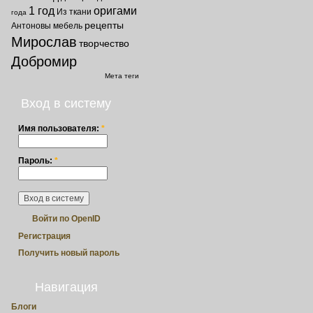
1 год
оригами
Из ткани
года
рецепты
Антоновы
мебель
Мирослав
творчество
Добромир
Мета теги
Вход в систему
Имя пользователя:
*
Пароль:
*
Войти по OpenID
Регистрация
Получить новый пароль
Навигация
Блоги