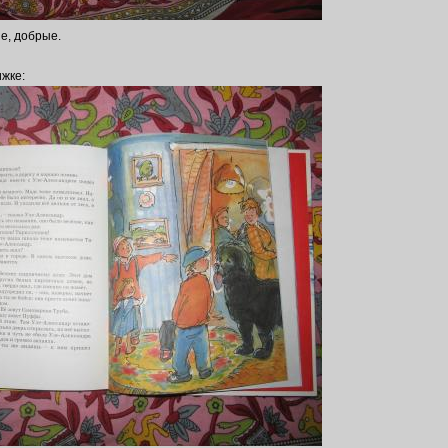
е, добрые.
ижке: