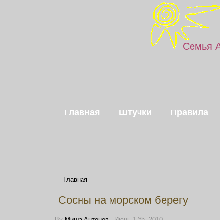
Семья 
Главная
Штучки
Правила
Главная
Сосны на морском берегу
By
Миша Антонов
- Июнь 17th, 2010