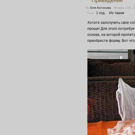
Привидение
By
Оля Антонова
- Январь 13th, 
1 год
Из ткани
Тэги :
Хотите заполучить свое со
проще! Для этого потребует
основа, на которой пропит
приобрести форму. Вот что