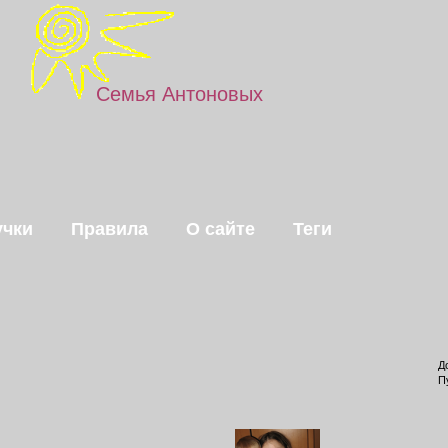
Семья Антоновых
чки
Правила
О сайте
Теги
Д
П