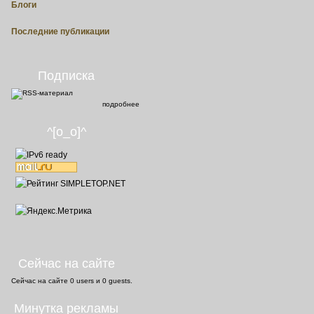
Блоги
Последние публикации
Подписка
подробнее
^[o_o]^
Сейчас на сайте
Сейчас на сайте
0 users
и
0 guests
.
Минутка рекламы