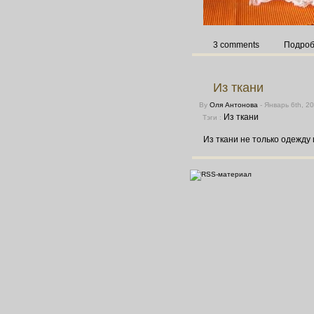
3 comments
Подро
Из ткани
By
Оля Антонова
- Январь 6th, 2
Из ткани
Тэги :
Из ткани не только одежду 