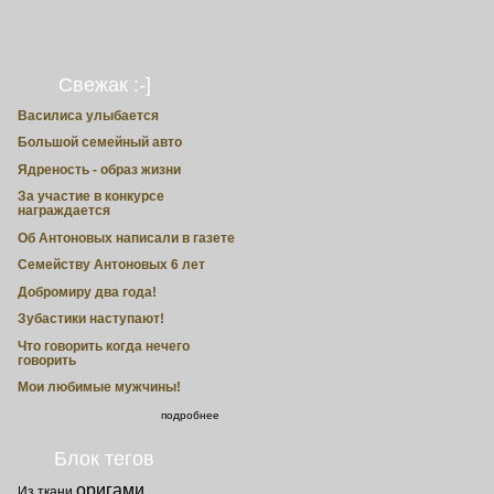
Свежак :-]
Василиса улыбается
Большой семейный авто
Ядреность - образ жизни
За участие в конкурсе
награждается
Об Антоновых написали в газете
Семейству Антоновых 6 лет
Добромиру два года!
Зубастики наступают!
Что говорить когда нечего
говорить
Мои любимые мужчины!
подробнее
Блок тегов
оригами
Из ткани