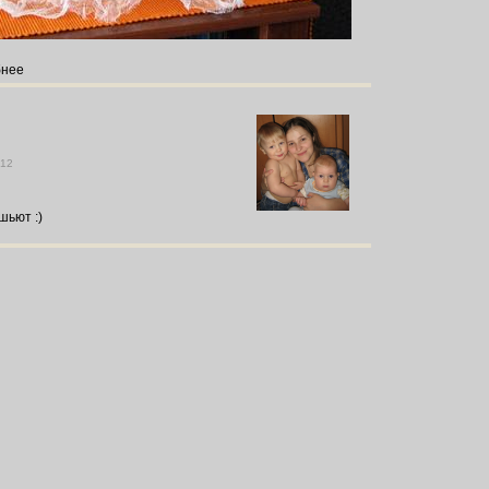
бнее
012
шьют :)