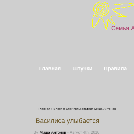
Семья 
Главная
Штучки
Правила
Главная
::
Блоги
::
Блог пользователя Миша Антонов
Василиса улыбается
By
Миша Антонов
- Август 4th, 2016