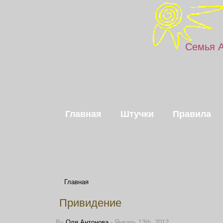
Семья 
Главная
Штучки
Правила
Главная
Привидение
By
Оля Антонова
- Январь 13th, 2012