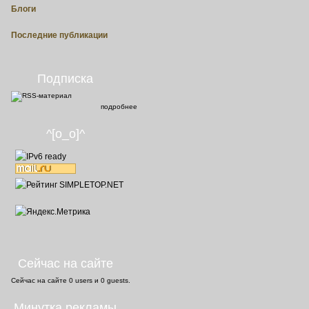
Блоги
Последние публикации
Подписка
подробнее
^[o_o]^
Сейчас на сайте
Сейчас на сайте
0 users
и
0 guests
.
Минутка рекламы