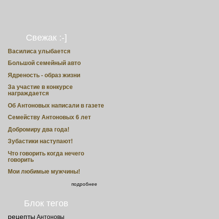
Свежак :-]
Василиса улыбается
Большой семейный авто
Ядреность - образ жизни
За участие в конкурсе
награждается
Об Антоновых написали в газете
Семейству Антоновых 6 лет
Добромиру два года!
Зубастики наступают!
Что говорить когда нечего
говорить
Мои любимые мужчины!
подробнее
Блок тегов
рецепты
Антоновы