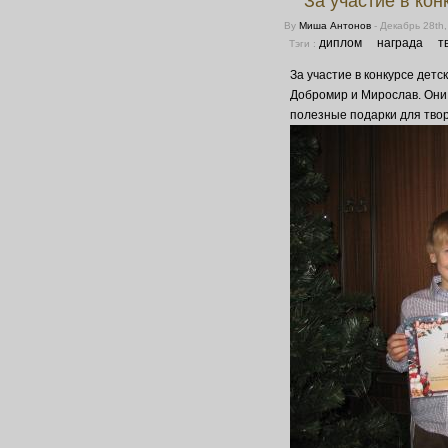
За участие в кон
By
Миша Антонов
- Декабрь 28th
диплом
награда
т
Тэги :
За участие в конкурсе дет
Добромир и Мирослав. Они 
полезные подарки для творч