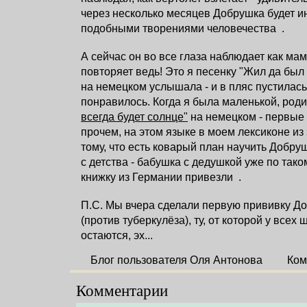
через несколько месяцев Добрушка будет и
подобными творениями человечества
.
А сейчас он во все глаза наблюдает как мамк
повторяет ведь! Это я песенку "Жил да был 
на немецком услышала - и в пляс пустилась
понравилось. Когда я была маленькой, род
всегда будет солнце"
на немецком - первые
прочем, на этом языке в моем лексиконе из 
тому, что есть коварый план научить Добру
с детства - бабушка с дедушкой уже по так
книжку из Германии привезли
.
П.С. Мы вчера сделали первую прививку 
(против туберкулёза), ту, от которой у все
остаются, эх...
Блог пользователя Оля Антонова
Ком
Комментарии