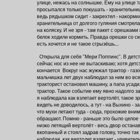
улице, нежась на солнышке. Ему на улице т
просыпался только покушать - хранительни
ведь рядышком сидит - закрехтел - накормил
хранительница от долгого гуляния смотрел
на коляску. И не зря - там пакет с орешками
белок ходили кормить. Правда орешки со ск
есть хочется и не такое сгрызёшь...
Открыла для себя "Мери Поппинс". В детств
сейчас нос из нее не вытаскиваю; хотя детс
кончается
Вокруг нас жужжал трактор - газ
мальчишка лет двух наблюдал за ним во все 
тракторист остановил машину, а папа усад
трактор. Такое событие ему явно надолго з
я наблюдала как взлетает вертолёт, такое 
видеть не доводилось, а тут - на Выхино - з
что мухи летают туда - сюда, прохожие вни
обращают. Помню - раньше это было целое 
низко летящий вертолёт - весь двор остана
вкопанный и стоял задрав голову, точно так 
наблюдая, как вертолет взлетает - удивител