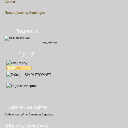
Блоги
Последние публикации
Подписка
подробнее
^[o_o]^
Сейчас на сайте
Сейчас на сайте
0 users
и
0 guests
.
Минутка рекламы