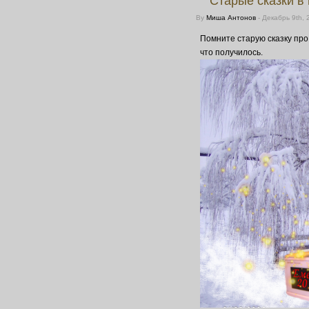
Старые сказки в
By
Миша Антонов
- Декабрь 9th, 
Помните старую сказку про
что получилось.