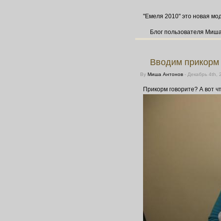
"Емеля 2010" это новая мо
Блог пользователя Миш
Вводим прикорм
By
Миша Антонов
- Декабрь 4th, 
Прикорм говорите? А вот ч