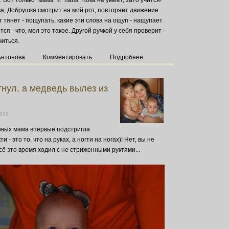
ва, Добрушка смотрит на мой рот, повторяет движение
от тянет - пощупать, какие эти слова на ощуп - нащупает
тся - что, мол это такое. Другой ручкой у себя проверит -
читься.
Антонова
Комментировать
Подробнее
тнул, а медведь вылез из
2010
ервых мама впервые подстригла
и - это то, что на руках, а ногти на ногах)! Нет, вы не
сё это время ходил с не стриженными руктями...