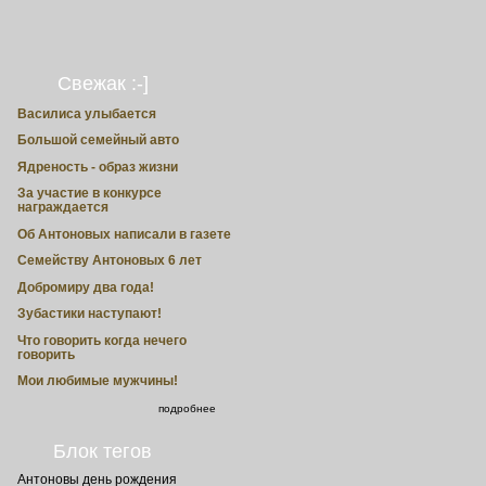
Свежак :-]
Василиса улыбается
Большой семейный авто
Ядреность - образ жизни
За участие в конкурсе
награждается
Об Антоновых написали в газете
Семейству Антоновых 6 лет
Добромиру два года!
Зубастики наступают!
Что говорить когда нечего
говорить
Мои любимые мужчины!
подробнее
Блок тегов
Антоновы
день рождения