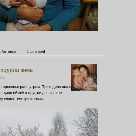
а Антонов
1 comment
иходила зима
2010
оскресенье рано утром. Приходила она с
дила ей всё вокруг, ни для чего не
у слова - смотрите сами...