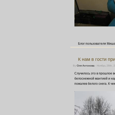
Блог пользователя Миш
К нам в гости пр
By
Оля Антонова
- Ноябрь 28th, 
Случилось это в прошлое в
белоснежной мантией и наря
пожалев белого снега. К чем