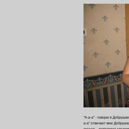
"А-а-а" - говорю я Добрушке
а-а" отвечает мне Добрушка
сказать - повторяет следом.