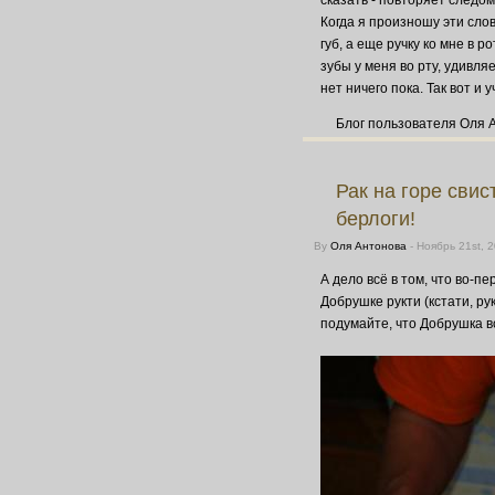
Когда я произношу эти сло
губ, а еще ручку ко мне в р
зубы у меня во рту, удивляе
нет ничего пока. Так вот и у
Блог пользователя Оля 
Рак на горе свис
берлоги!
By
Оля Антонова
- Ноябрь 21st, 
А дело всё в том, что во-п
Добрушке рукти (кстати, рукт
подумайте, что Добрушка в