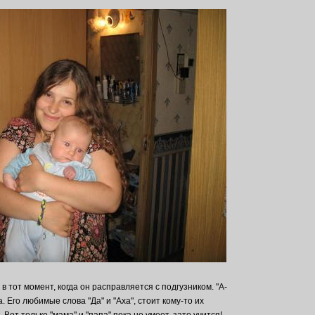
 в тот момент, когда он расправляется с подгузником. "А-
. Его любимые слова "Да" и "Аха", стоит кому-то их
 Вот только "мама" и "папа" пока не умеет, зато учится!