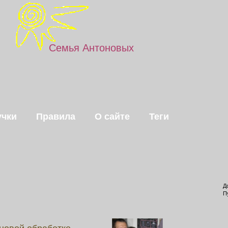
Семья Антоновых
чки
Правила
О сайте
Теги
Д
П